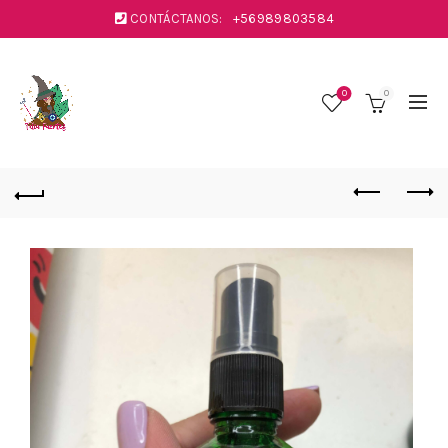
CONTÁCTANOS:
+56989803584
0
0