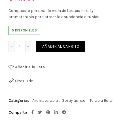
Compuesto por una fórmula de terapia floral y
aromaterapia para atraer la abundancia a tu vida
5 DISPONIBLES
Spray áurico y ambiental abundancia y dinero 60 ml canti
AÑADIR AL CARRITO
Añadir a la lista
Size Guide
Categorías:
Aromaterapia
,
Spray áurico
,
Terapia floral
Compartir