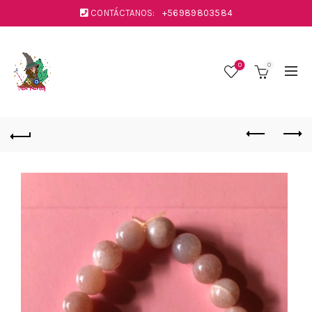
CONTÁCTANOS:
+56989803584
0
0