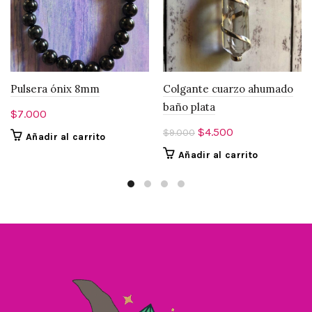
Pulsera ónix 8mm
Colgante cuarzo ahumado
baño plata
$
7.000
El
El
$
4.500
$
9.000
Añadir al carrito
precio
precio
Añadir al carrito
original
actual
era:
es:
$9.000.
$4.500.