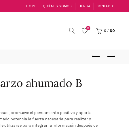
HOME
QUIÉNES SOMOS
TIENDA
CONTACTO
0
0
/
$
0
uarzo ahumado B
ensas, promueve el pensamiento positivo y aporta
ado potencia la fuerza necesaria para realizar y
ele utilizarse para integrar la información después de