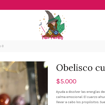
o B
Obelisco c
$
5.000
Ayuda a disolver las energías d
calma emocional. El cuarzo ahum
llevar a cabo los propósitos. Su