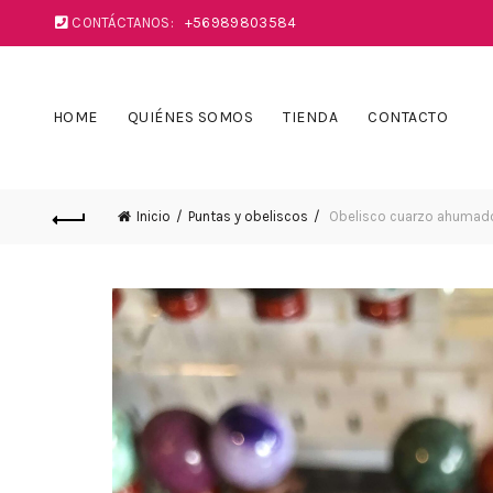
CONTÁCTANOS:
+56989803584
HOME
QUIÉNES SOMOS
TIENDA
CONTACTO
Inicio
Puntas y obeliscos
Obelisco cuarzo ahumad