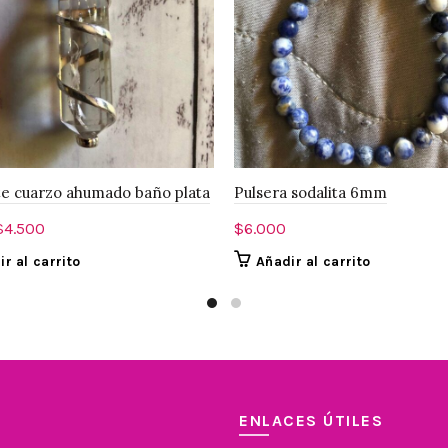
e cuarzo ahumado baño plata
Pulsera sodalita 6mm
l
El
$
4.500
$
6.000
precio
precio
r al carrito
Añadir al carrito
original
actual
ra:
es:
$9.000.
$4.500.
ENLACES ÚTILES