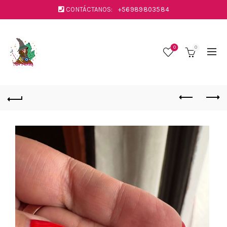
CONTÁCTANOS:
+56989803584
0
0